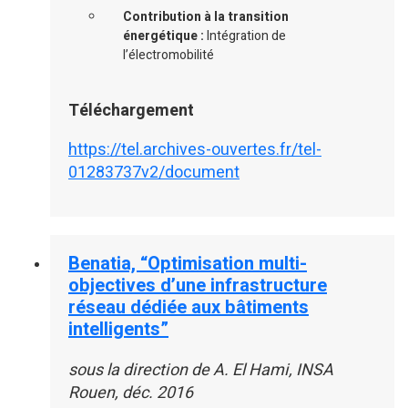
Contribution à la transition
énergétique :
Intégration de
l’électromobilité
Téléchargement
https://tel.archives-ouvertes.fr/tel-
01283737v2/document
Benatia, “Optimisation multi-
objectives d’une infrastructure
réseau dédiée aux bâtiments
intelligents”
sous la direction de A. El Hami, INSA
Rouen, déc. 2016