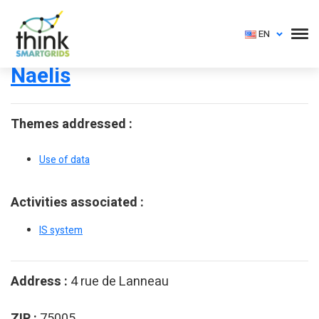
EN
Naelis
Themes addressed :
Use of data
Activities associated :
IS system
Address :
4 rue de Lanneau
ZIP :
75005