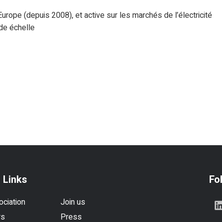
urope (depuis 2008), et active sur les marchés de l’électricité
de échelle
 Links
Fo
ociation
Join us
rs
Press