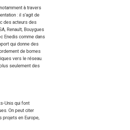
 (notamment à travers
tation : il s’agit de
ec des acteurs des
 PSA, Renault, Bouygues
avec Enedis comme dans
apport qui donne des
raccordement de bornes
riques vers le réseau.
t plus seulement des
s-Unis qui font
es. On peut citer
es projets en Europe,