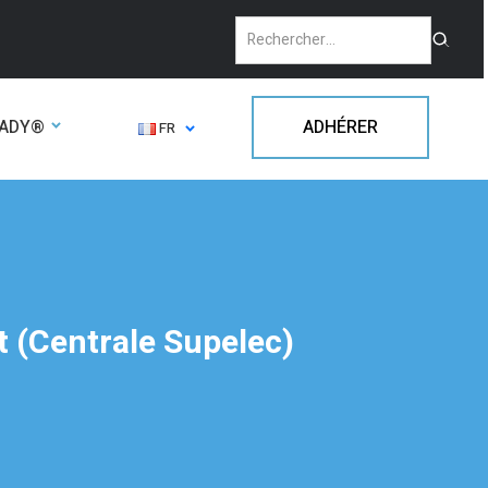
EADY®
ADHÉRER
FR
t (Centrale Supelec)