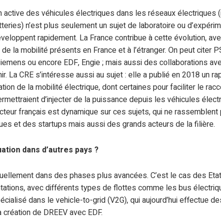
tion active des véhicules électriques dans les réseaux électriques
atteries) n’est plus seulement un sujet de laboratoire ou d’expérimen
veloppent rapidement. La France contribue à cette évolution, av
 de la mobilité présents en France et à l’étranger. On peut citer
Siemens ou encore EDF, Engie ; mais aussi des collaborations 
ir. La CRE s’intéresse aussi au sujet : elle a publié en 2018 un r
ration de la mobilité électrique, dont certaines pour faciliter le 
ermettraient d’injecter de la puissance depuis les véhicules élect
secteur français est dynamique sur ces sujets, qui ne rassemblen
es et des startups mais aussi des grands acteurs de la filière.
tuation dans d’autres pays ?
tuellement dans des phases plus avancées. C’est le cas des Etat
tions, avec différents types de flottes comme les bus électriqu
écialisé dans le vehicle-to-grid (V2G), qui aujourd’hui effectue d
a création de DREEV avec EDF.