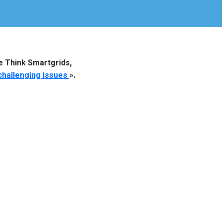
e Think Smartgrids,
 challenging issues
».