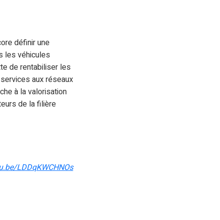
core définir une
s les véhicules
e de rentabiliser les
s services aux réseaux
he à la valorisation
urs de la filière
utu.be/LDDqKWCHNOs