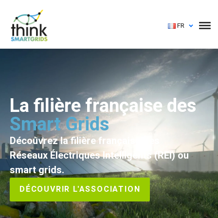
FR
La filière française des
Smart Grids
Découvrez la filière française des
Réseaux Électriques Intelligents (REI) ou
smart grids.
DÉCOUVRIR L'ASSOCIATION