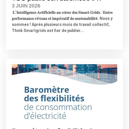
3 JUIN 2026
𝐋’𝐈𝐧𝐭𝐞𝐥𝐥𝐢𝐠𝐞𝐧𝐜𝐞 𝐀𝐫𝐭𝐢𝐟𝐢𝐜𝐢𝐞𝐥𝐥𝐞 𝐚𝐮 𝐜œ𝐮𝐫 𝐝𝐞𝐬 𝐒𝐦𝐚𝐫𝐭 𝐆𝐫𝐢𝐝𝐬 : 𝐄𝐧𝐭𝐫𝐞
𝐩𝐞𝐫𝐟𝐨𝐫𝐦𝐚𝐧𝐜𝐞 𝐫és𝐞𝐚𝐮 𝐞𝐭 𝐢𝐦𝐩é𝐫𝐚𝐭𝐢𝐟 𝐝𝐞 𝐬𝐨𝐮𝐭𝐞𝐧𝐚𝐛𝐢𝐥𝐢𝐭é. Nous y
sommes ! Après plusieurs mois de travail collectif,
Think Smartgrids est fier de publier...