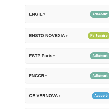
ENGIE
Adhérent
▼
ENSTO NOVEXIA
Partenaire
▼
ESTP Paris
Adhérent
▼
FNCCR
Adhérent
▼
GE VERNOVA
Associé
▼