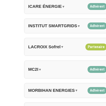
ICARE ÉNERGIE
Adhérent
▼
INSTITUT SMARTGRIDS
Adhérent
▼
LACROIX Sofrel
Partenaire
▼
MC2I
Adhérent
▼
MORBIHAN ENERGIES
Adhérent
▼