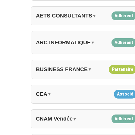
AETS CONSULTANTS
Adhérent
▼
ARC INFORMATIQUE
Adhérent
▼
BUSINESS FRANCE
Partenaire
▼
CEA
Associé
▼
CNAM Vendée
Adhérent
▼