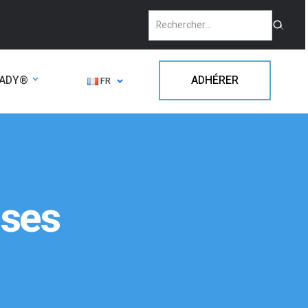
EADY®
ADHÉRER
FR
ises