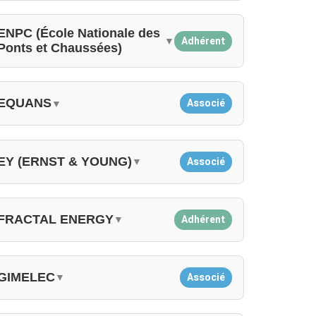
ENPC (École Nationale des
Adhérent
▼
Ponts et Chaussées)
EQUANS
Associé
▼
EY (ERNST & YOUNG)
Associé
▼
FRACTAL ENERGY
Adhérent
▼
GIMELEC
Associé
▼