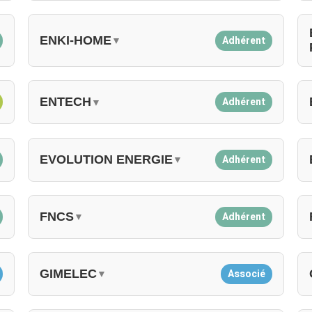
ENKI-HOME
Adhérent
▼
ENTECH
Adhérent
▼
EVOLUTION ENERGIE
Adhérent
▼
FNCS
Adhérent
▼
GIMELEC
Associé
▼