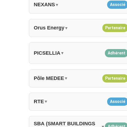
NEXANS
Associé
▼
Orus Energy
Partenaire
▼
PICSELLIA
Adhérent
▼
Pôle MEDEE
Partenaire
▼
RTE
Associé
▼
SBA (SMART BUILDINGS
Adhérent
▼