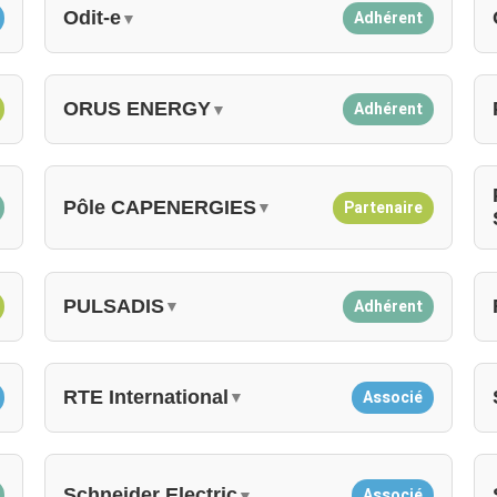
Odit-e
Adhérent
▼
ORUS ENERGY
Adhérent
▼
Pôle CAPENERGIES
Partenaire
▼
PULSADIS
Adhérent
▼
RTE International
Associé
▼
Schneider Electric
Associé
▼