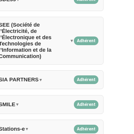
SEE (Société de
l’Électricité, de
l’Électronique et des
Adhérent
▼
Technologies de
l’Information et de la
Communication)
SIA PARTNERS
Adhérent
▼
SMILE
Adhérent
▼
Stations-e
Adhérent
▼