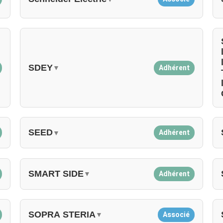
SDEY
Adhérent
▼
SEED
Adhérent
▼
SMART SIDE
Adhérent
▼
SOPRA STERIA
Associé
▼