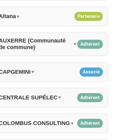
Altana
Partenaire
▼
AUXERRE (Communauté
Adhérent
▼
de commune)
CAPGEMINI
Associé
▼
CENTRALE SUPÉLEC
Adhérent
▼
COLOMBUS CONSULTING
Adhérent
▼