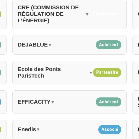
CRE (COMMISSION DE
RÉGULATION DE
Observateur
▼
L’ÉNERGIE)
DEJABLUE
Adhérent
▼
Ecole des Ponts
Partenaire
▼
ParisTech
EFFICACITY
Adhérent
▼
Enedis
Associé
▼