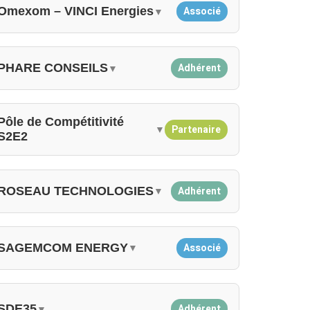
Omexom – VINCI Energies
Associé
▼
PHARE CONSEILS
Adhérent
▼
Pôle de Compétitivité
Partenaire
▼
S2E2
ROSEAU TECHNOLOGIES
Adhérent
▼
SAGEMCOM ENERGY
Associé
▼
SDE35
Adhérent
▼