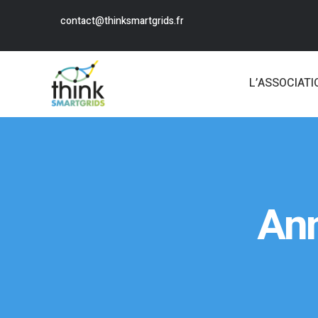
contact@thinksmartgrids.fr
L’ASSOCIATI
Ann