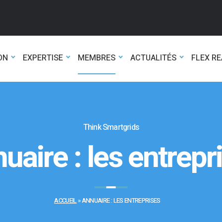
ON
EXPERTISE
MEMBRES
ACTUALITÉS
FLEX R
Think Smartgrids
uaire : les entrepr
ACCUEIL
»
ANNUAIRE : LES ENTREPRISES