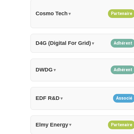
Cosmo Tech
Partenaire
▼
D4G (Digital For Grid)
Adhérent
▼
DWDG
Adhérent
▼
EDF R&D
Associé
▼
Elmy Energy
Partenaire
▼