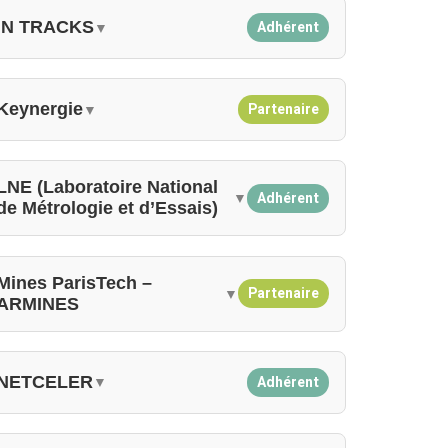
IN TRACKS
Adhérent
▼
Keynergie
Partenaire
▼
LNE (Laboratoire National
Adhérent
▼
de Métrologie et d’Essais)
Mines ParisTech –
Partenaire
▼
ARMINES
NETCELER
Adhérent
▼