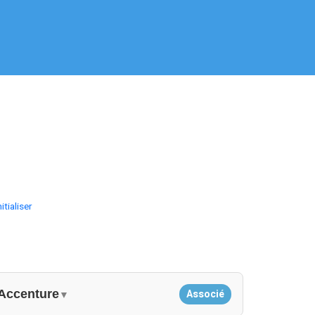
itialiser
Accenture
Associé
▼