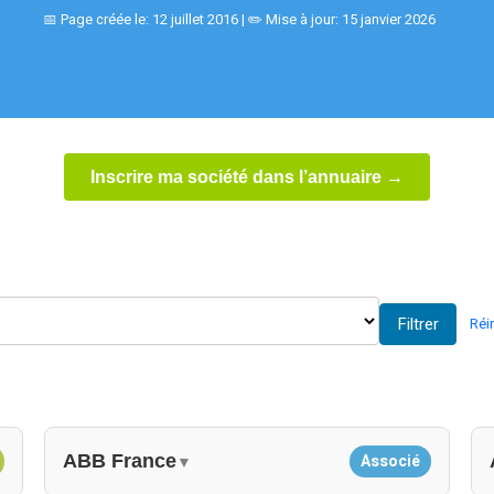
📅 Page créée le: 12 juillet 2016 | ✏️ Mise à jour: 15 janvier 2026
Inscrire ma société dans l’annuaire →
Filtrer
Réin
ABB France
Associé
▼