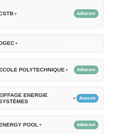
CSTB
Adhérent
▼
DGEC
Observateur
▼
ECOLE POLYTECHNIQUE
Adhérent
▼
EIFFAGE ENERGIE
Associé
▼
SYSTÈMES
ENERGY POOL
Adhérent
▼