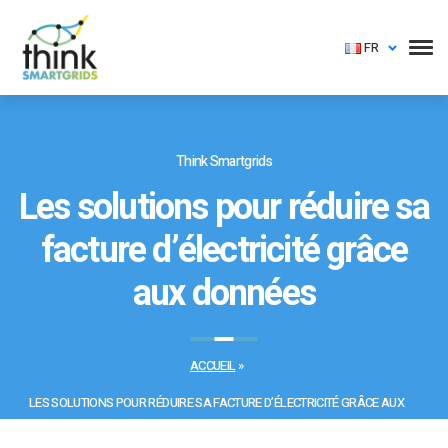
FR
Think Smartgrids
​Les solutions pour réduire sa
facture d’électricité grâce
aux données
ACCUEIL
»
​LES SOLUTIONS POUR RÉDUIRE SA FACTURE D’ÉLECTRICITÉ GRÂCE AUX
DONNÉES