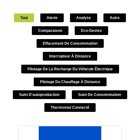
Tout
Alerte
Analyse
Autre
Comparaison
Eco-Gestes
Effacement De Consommation
Interrupteur À Distance
Pilotage De La Recharge Du Véhicule Électrique
Pilotage Du Chauffage À Distance
Suivi D'autoproduction
Suivi De Consommation
Thermostat Connecté