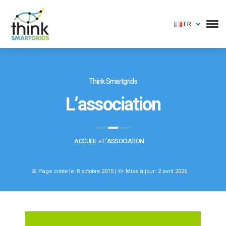
FR
Think Smartgrids
L’association
ACCUEIL
»
L’ASSOCIATION
📅 Page créée le: 8 octobre 2015 | ✏️ Mise à jour: 2 avril 2026