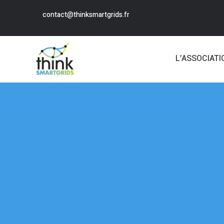
contact@thinksmartgrids.fr
L’ASSOCIATI