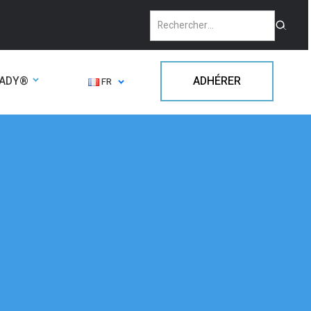
EADY®
ADHÉRER
FR