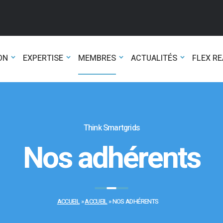
ON
EXPERTISE
MEMBRES
ACTUALITÉS
FLEX R
Think Smartgrids
Nos adhérents
ACCUEIL
»
ACCUEIL
»
NOS ADHÉRENTS