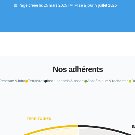
📅 Page créée le: 26 mars 2026 | ✏️ Mise à jour: 9 juillet 2026