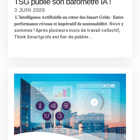
TSG publie son baromètre IA !
3 JUIN 2026
𝐋’𝐈𝐧𝐭𝐞𝐥𝐥𝐢𝐠𝐞𝐧𝐜𝐞 𝐀𝐫𝐭𝐢𝐟𝐢𝐜𝐢𝐞𝐥𝐥𝐞 𝐚𝐮 𝐜œ𝐮𝐫 𝐝𝐞𝐬 𝐒𝐦𝐚𝐫𝐭 𝐆𝐫𝐢𝐝𝐬 : 𝐄𝐧𝐭𝐫𝐞
𝐩𝐞𝐫𝐟𝐨𝐫𝐦𝐚𝐧𝐜𝐞 𝐫és𝐞𝐚𝐮 𝐞𝐭 𝐢𝐦𝐩é𝐫𝐚𝐭𝐢𝐟 𝐝𝐞 𝐬𝐨𝐮𝐭𝐞𝐧𝐚𝐛𝐢𝐥𝐢𝐭é. Nous y
sommes ! Après plusieurs mois de travail collectif,
Think Smartgrids est fier de publier...