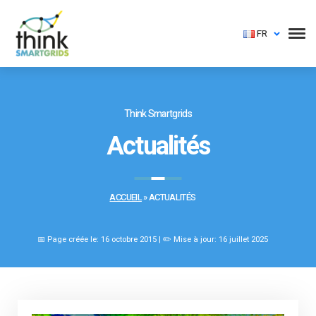
FR
Think Smartgrids
Actualités
ACCUEIL
»
ACTUALITÉS
📅 Page créée le: 16 octobre 2015 | ✏️ Mise à jour: 16 juillet 2025