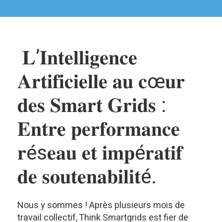
𝐋’𝐈𝐧𝐭𝐞𝐥𝐥𝐢𝐠𝐞𝐧𝐜𝐞
𝐀𝐫𝐭𝐢𝐟𝐢𝐜𝐢𝐞𝐥𝐥𝐞 𝐚𝐮 𝐜œ𝐮𝐫
𝐝𝐞𝐬 𝐒𝐦𝐚𝐫𝐭 𝐆𝐫𝐢𝐝𝐬 :
𝐄𝐧𝐭𝐫𝐞 𝐩𝐞𝐫𝐟𝐨𝐫𝐦𝐚𝐧𝐜𝐞
𝐫és𝐞𝐚𝐮 𝐞𝐭 𝐢𝐦𝐩é𝐫𝐚𝐭𝐢𝐟
𝐝𝐞 𝐬𝐨𝐮𝐭𝐞𝐧𝐚𝐛𝐢𝐥𝐢𝐭é.
Nous y sommes ! Après plusieurs mois de
travail collectif, Think Smartgrids est fier de