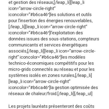
et gestion des réseaux,[/leap_li][leap_li
icon=”arrow-circle-right”
iconcolor=”#b6ca46″]les solutions et outils
pour l’insertion des énergies renouvelables,
[/leap_li][leap_li icon=”arrow-circle-right”
iconcolor=”#b6ca46″]l’exploitation des
données issues des sous-stations, compteurs
communicants et services énergétiques
associés,[/leap_li][leap_li icon=”arrow-circle-
right” iconcolor=”#b6ca46″]les modèles
technico-économiques compétitifs pour les
micro-grids connectés au réseau et pour les
systèmes isolés en zones rurales,[/leap_li]
[leap_li icon=”arrow-circle-right”
iconcolor=”#b6ca46″]la gestion optimisée des
réseaux de chaleur/froid.[/leap_li][/leap_ul]
Les projets lauréats présenteront des coûts