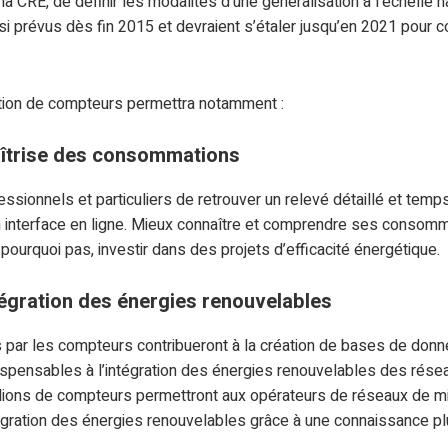
la CRE, de définir les modalités d’une généralisation à l’échelle 
i prévus dès fin 2015 et devraient s’étaler jusqu’en 2021 pour co
tion de compteurs permettra notamment :
aîtrise des consommations
ssionnels et particuliers de retrouver un relevé détaillé et temps
interface en ligne. Mieux connaître et comprendre ses consomma
 pourquoi pas, investir dans des projets d’efficacité énergétique.
tégration des énergies renouvelables
par les compteurs contribueront à la création de bases de do
spensables à l’intégration des énergies renouvelables des rése
lions de compteurs permettront aux opérateurs de réseaux de mi
gration des énergies renouvelables grâce à une connaissance plus