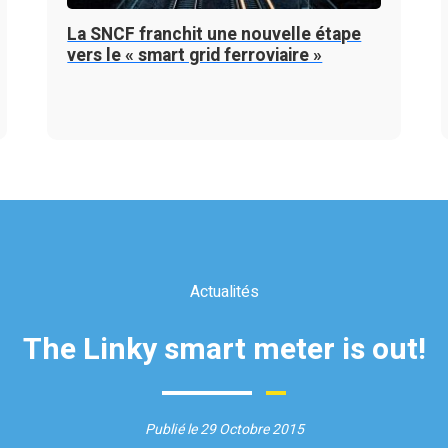
La SNCF franchit une nouvelle étape
vers le « smart grid ferroviaire »
Actualités
The Linky smart meter is out!
Publié le 29 Octobre 2015