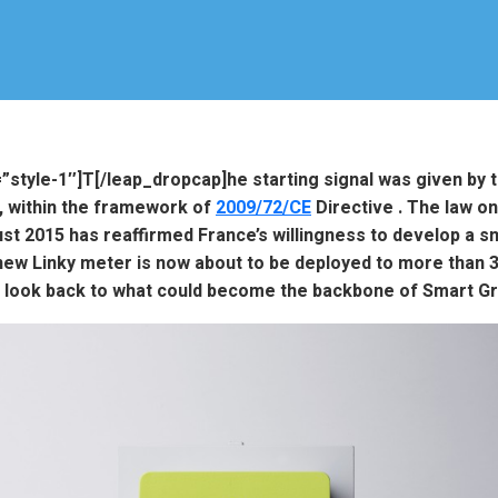
”style-1″]T[/leap_dropcap]he starting signal was given by
, within the framework of
2009/72/CE
Directive . The law o
ust 2015 has reaffirmed France’s willingness to develop a 
new Linky meter is now about to be deployed to more than 
A look back to what could become the backbone of Smart Gri