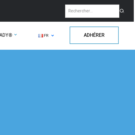
EADY®
ADHÉRER
FR