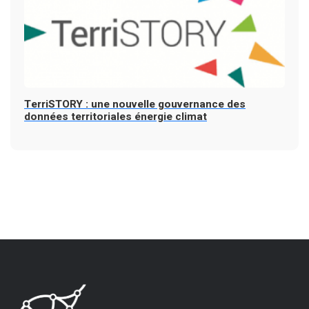
TerriSTORY : une nouvelle gouvernance des
données territoriales énergie climat