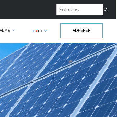
EADY®
ADHÉRER
FR