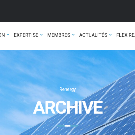
ON
EXPERTISE
MEMBRES
ACTUALITÉS
FLEX R
Renergy
ARCHIVE