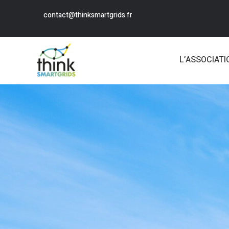
contact@thinksmartgrids.fr
L’ASSOCIATI