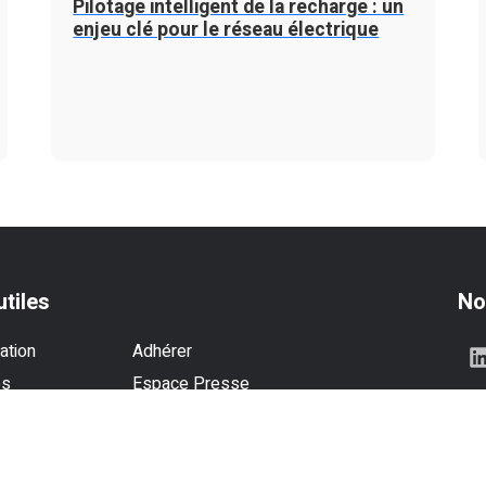
Pilotage intelligent de la recharge : un
enjeu clé pour le réseau électrique
utiles
No
ation
Adhérer
es
Espace Presse
se
Contactez-nous
és