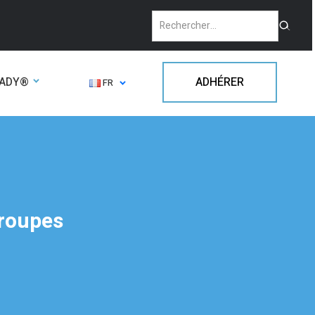
EADY®
ADHÉRER
FR
roupes