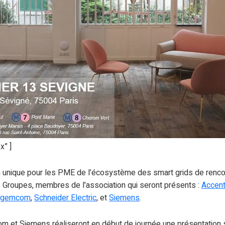
x” ]
ion unique pour les PME de l’écosystème des smart grids de renco
 Groupes, membres de l’association qui seront présents :
Accent
agemcom
,
Schneider Electric
, et
Siemens
.
m et Siemens réaliseront en début de journée une présentation 