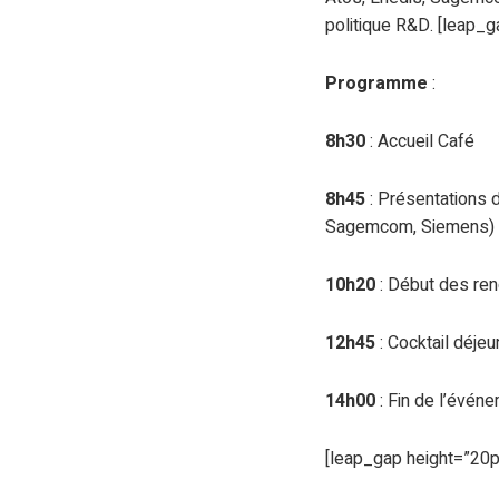
politique R&D. [leap_g
Programme
:
8h30
: Accueil Café
8h45
: Présentations 
Sagemcom, Siemens)
10h20
: Début des re
12h45
: Cocktail déjeu
14h00
: Fin de l’évén
[leap_gap height=”20p