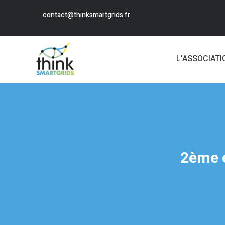
contact@thinksmartgrids.fr
L’ASSOCIATI
2ème 