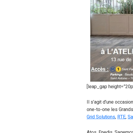
[leap_gap height=”20p
Il s’agit d’une occas
one-to-one les Grands
Grid Solutions
,
RTE
,
S
Atos, Enedis, Sagemco