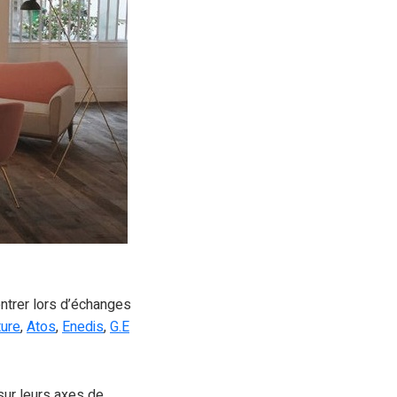
ntrer lors d’échanges
ure
,
Atos
,
Enedis
,
G.E
sur leurs axes de