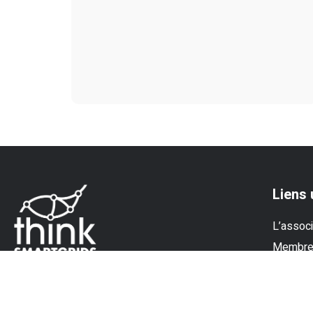
Liens 
L’associ
Membr
Experti
Actualit