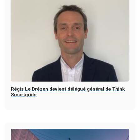
Régis Le Drézen devient délégué général de Think
Smartgrids