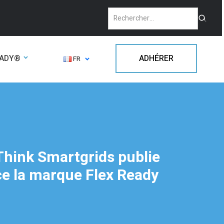
EADY®
ADHÉRER
FR
, Think Smartgrids publie
nce la marque Flex Ready