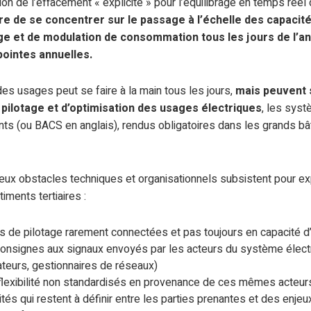
on de l’effacement « explicite » pour l’équilibrage en temps réel 
e de se concentrer sur le passage à l’échelle des capacités
ge et de modulation de consommation tous les jours de l’a
pointes annuelles.
s usages peut se faire à la main tous les jours,
mais peuvent s
pilotage et d’optimisation des usages électriques
, les sys
s (ou BACS en anglais), rendus obligatoires dans les grands bâti
eux obstacles techniques et organisationnels subsistent pour ex
timents tertiaires :
de pilotage rarement connectées et pas toujours en capacité d’i
consignes aux signaux envoyés par les acteurs du système élect
ateurs, gestionnaires de réseaux)
lexibilité non standardisés en provenance de ces mêmes acteur
tés qui restent à définir entre les parties prenantes et des enjeu