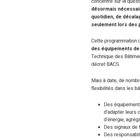
concentré sur la questi
désormais
nécessair
quotidien, de décala
seulement lors des 
Cette programmation de
des équipements de 
Technique des Bâtiment
décret BACS.
Mais à date, de nombr
flexibilités dans les bâ
Des équipements 
d’adapter leurs 
d’énergie, agrég
Des signaux de f
Des responsabili