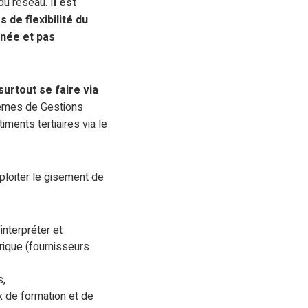
du réseau. I
l est
 de flexibilité du
nnée et pas
urtout se faire via
tèmes de Gestions
ments tertiaires via le
ploiter le gisement de
nterpréter et
rique (fournisseurs
s,
x de formation et de