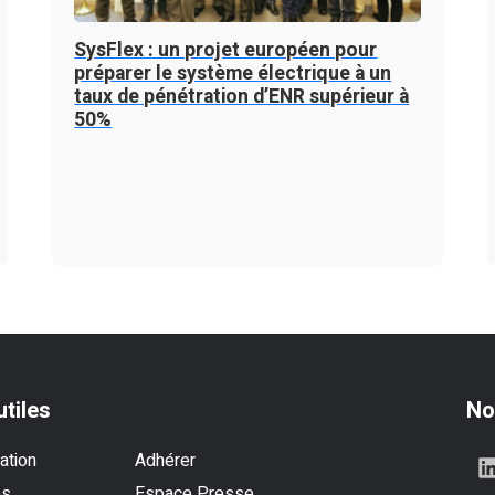
SysFlex : un projet européen pour
préparer le système électrique à un
taux de pénétration d’ENR supérieur à
50%
utiles
No
ation
Adhérer
es
Espace Presse