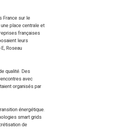
 France sur le
 une place centrale et
treprises françaises
posaient leurs
t-E, Roseau
de qualité. Des
 rencontres avec
aient organisés par
transition énergétique.
nologies smart grids
crétisation de