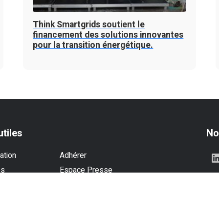
Think Smartgrids soutient le
financement des solutions innovantes
pour la transition énergétique.
utiles
No
ation
Adhérer
es
Espace Presse
se
Contactez-nous
és