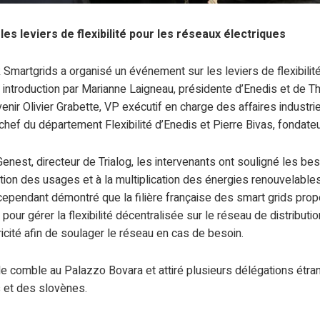
es leviers de flexibilité pour les réseaux électriques
Smartgrids a organisé un événement sur les leviers de flexibilit
 introduction par Marianne Laigneau, présidente d’Enedis et de Th
rvenir Olivier Grabette, VP exécutif en charge des affaires indust
chef du département Flexibilité d’Enedis et Pierre Bivas, fondateu
Genest, directeur de Trialog, les intervenants ont souligné les bes
ication des usages et à la multiplication des énergies renouvelable
t cependant démontré que la filière française des smart grids pro
ur gérer la flexibilité décentralisée sur le réseau de distributio
cité afin de soulager le réseau en cas de besoin.
le comble au Palazzo Bovara et attiré plusieurs délégations étra
s et des slovènes.