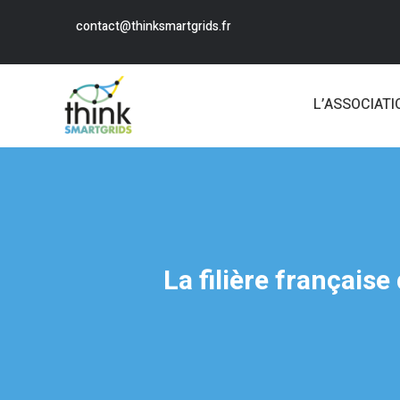
contact@thinksmartgrids.fr
L’ASSOCIATI
La filière français