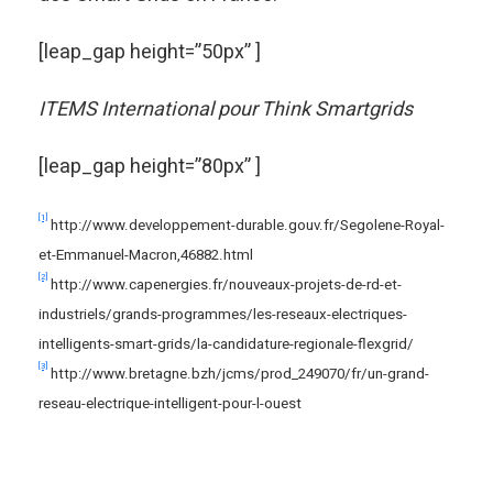
[leap_gap height=”50px” ]
ITEMS International pour Think Smartgrids
[leap_gap height=”80px” ]
[1]
http://www.developpement-durable.gouv.fr/Segolene-Royal-
et-Emmanuel-Macron,46882.html
[2]
http://www.capenergies.fr/nouveaux-projets-de-rd-et-
industriels/grands-programmes/les-reseaux-electriques-
intelligents-smart-grids/la-candidature-regionale-flexgrid/
[3]
http://www.bretagne.bzh/jcms/prod_249070/fr/un-grand-
reseau-electrique-intelligent-pour-l-ouest