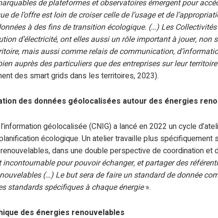
emarquables de plateformes et observatoires émergent pour accé
e de l’offre est loin de croiser celle de l’usage et de l’appropria
nnées à des fins de transition écologique. (…) Les Collectivités 
tion d’électricité, ont elles aussi un rôle important à jouer, non
itoire, mais aussi comme relais de communication, d’informatio
bien auprès des particuliers que des entreprises sur leur territoire
ent des smart grids dans les territoires, 2023).
ation des données géolocalisées autour des énergies reno
 l’information géolocalisée (CNIG) a lancé en 2022 un cycle d’ate
planification écologique. Un atelier travaille plus spécifiquement
 renouvelables, dans une double perspective de coordination et d
t incontournable pour pouvoir échanger, et partager des référe
renouvelables (…) Le but sera de faire un standard de donnée co
des standards spécifiques à chaque énergie
».
phique des énergies renouvelables