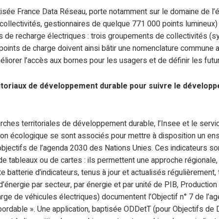
tisée France Data Réseau, porte notamment sur le domaine de l’éc
ollectivités, gestionnaires de quelque 771 000 points lumineux)
s de recharge électriques : trois groupements de collectivités (s
oints de charge doivent ainsi bâtir une nomenclature commune afi
liorer l’accès aux bornes pour les usagers et de définir les futu
ritoriaux de développement durable pour suivre le dévelop
rches territoriales de développement durable, l’Insee et le servic
tion écologique se sont associés pour mettre à disposition un en
objectifs de l’agenda 2030 des Nations Unies. Ces indicateurs so
e tableaux ou de cartes : ils permettent une approche régionale
batterie d’indicateurs, tenus à jour et actualisés régulièrement, 
’énergie par secteur, par énergie et par unité de PIB, Production
arge de véhicules électriques) documentent l’Objectif n° 7 de l’ag
abordable ». Une application, baptisée ODDetT (pour Objectifs d