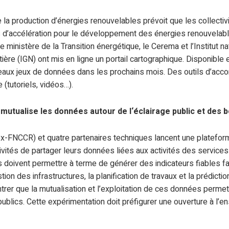
e la production d’énergies renouvelables prévoit que les collectiv
 d’accélération pour le développement des énergies renouvelabl
, le ministère de la Transition énergétique, le Cerema et l’Institut na
ère (IGN) ont mis en ligne un portail cartographique. Disponible e
eaux jeux de données dans les prochains mois. Des outils d’ac
 (tutoriels, vidéos…).
mutualise les données autour de l‘éclairage public et des 
(ex-FNCCR) et quatre partenaires techniques lancent une platefor
ivités de partager leurs données liées aux activités des services
doivent permettre à terme de générer des indicateurs fiables fa
ion des infrastructures, la planification de travaux et la prédictio
ntrer que la mutualisation et l’exploitation de ces données permet
ublics. Cette expérimentation doit préfigurer une ouverture à l’e