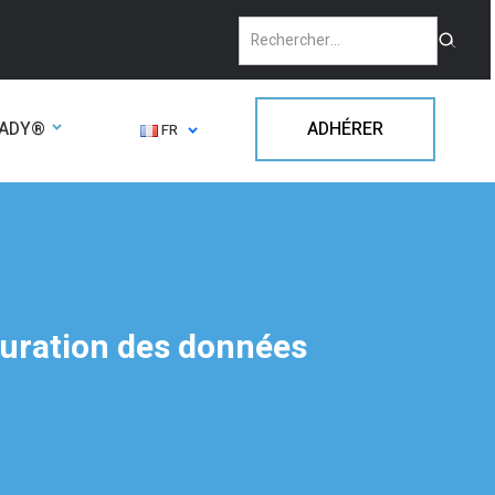
EADY®
ADHÉRER
FR
cturation des données