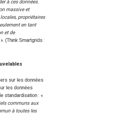
der à ces données.
tion massive et
locales, propriétaires
 seulement en tant
n et de
». (Think Smartgrids :
uvelables
liers sur les données
 sur les données
e standardisation : «
ntiels communs aux
mmun à toutes les