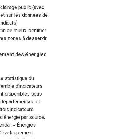
lairage public (avec
 et sur les données de
yndicats)
n de mieux identifier
res zones à desservir.
pement des énergies
e statistique du
semble d’indicateurs
nt disponibles sous
, départementale et
trois indicateurs
 d’énergie par source,
enda : « Énergies
e Développement