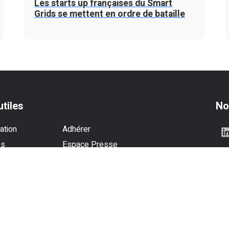
Les starts up françaises du Smart
Grids se mettent en ordre de bataille
utiles
No
ation
Adhérer
es
Espace Presse
se
Contactez-nous
és