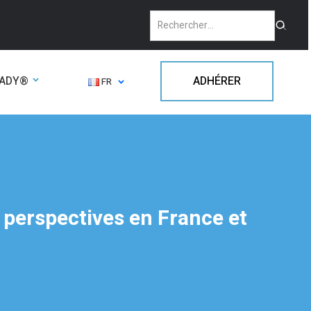
EADY®
ADHÉRER
FR
et perspectives en France et