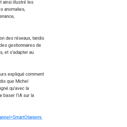
ainsi illustré les
es anomalies,
tenance,
ion des réseaux, tandis
 des gestionnaires de
s, et s’adapter au
leurs expliqué comment
andis que Michel
gné qu’avec la
 baser l’IA sur la
annel=SmartOtaniemi