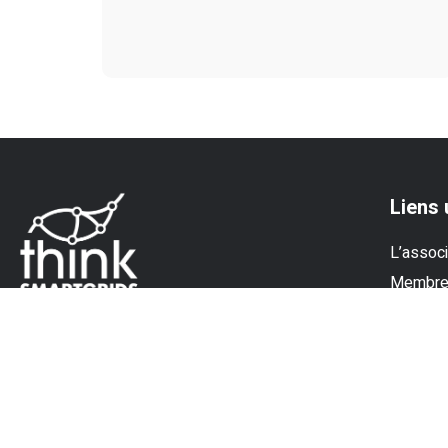
Liens 
L’associ
Membr
Experti
Actualit
© Think Smartgrids - Tous droits réservés |
Mentions légales