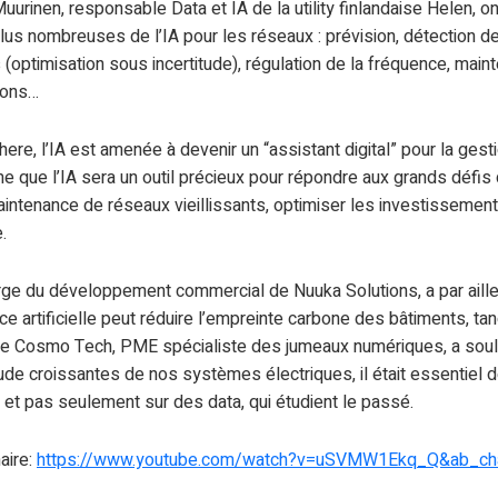
urinen, responsable Data et IA de la utility finlandaise Helen, ont 
plus nombreuses de l’IA pour les réseaux : prévision, détection d
 (optimisation sous incertitude), régulation de la fréquence, main
ions…
re, l’IA est amenée à devenir un “assistant digital” pour la gest
me que l’IA sera un outil précieux pour répondre aux grands défis
aintenance de réseaux vieillissants, optimiser les investissement
.
arge du développement commercial de Nuuka Solutions, a par ail
ence artificielle peut réduire l’empreinte carbone des bâtiments, t
e Cosmo Tech, PME spécialiste des jumeaux numériques, a souli
tude croissantes de nos systèmes électriques, il était essentiel de
et pas seulement sur des data, qui étudient le passé.
aire:
https://www.youtube.com/watch?v=uSVMW1Ekq_Q&ab_ch