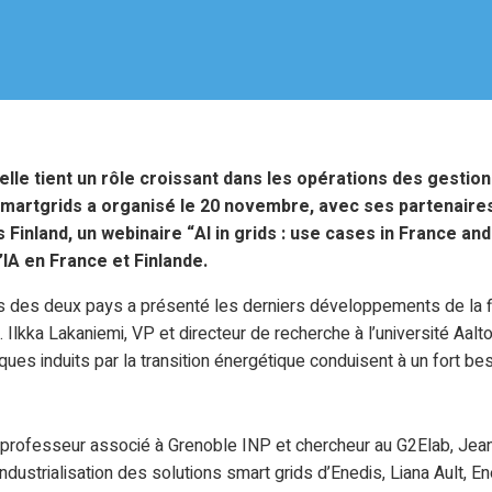
cielle tient un rôle croissant dans les opérations des gesti
 Smartgrids a organisé le 20 novembre, avec ses partenaire
 Finland, un webinaire “AI in grids : use cases in France and
l’IA en France et Finlande.
s des deux pays a présenté les derniers développements de la fi
 Ilkka Lakaniemi, VP et directeur de recherche à l’université Aalt
s induits par la transition énergétique conduisent à un fort bes
professeur associé à Grenoble INP et chercheur au G2Elab, Jean-
dustrialisation des solutions smart grids d’Enedis, Liana Ault, E