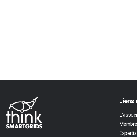
Liens 
L’associ
Membr
Experti