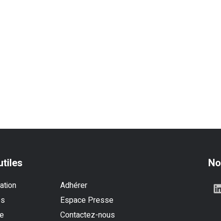
utiles
No
ation
Adhérer
es
Espace Presse
se
Contactez-nous