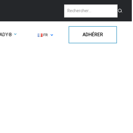
EADY®
ADHÉRER
FR