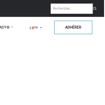
EADY®
ADHÉRER
FR