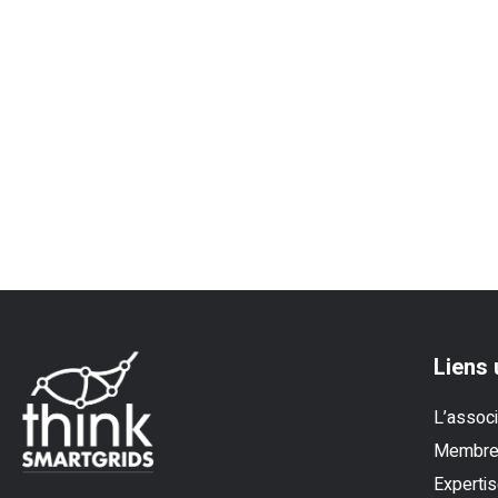
Liens 
L’associ
Membr
Experti