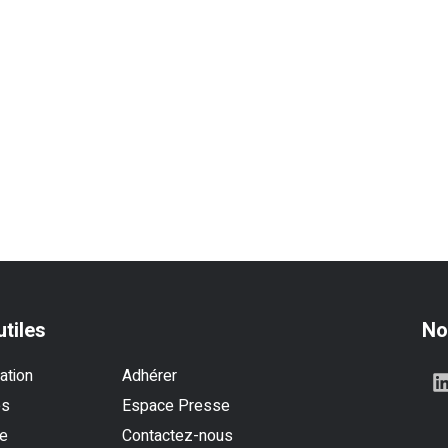
utiles
No
ation
Adhérer
es
Espace Presse
se
Contactez-nous