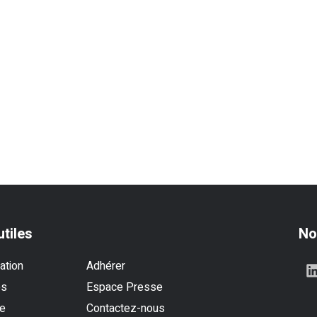
utiles
No
ation
Adhérer
es
Espace Presse
se
Contactez-nous