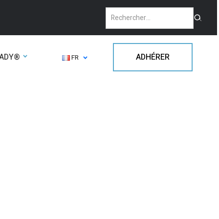
EADY®
ADHÉRER
FR