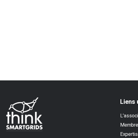
Liens 
L’associ
Membr
Experti