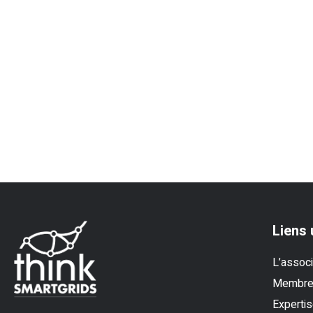
Liens 
L’associ
Membr
Experti