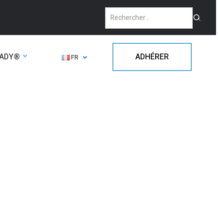
EADY®
ADHÉRER
FR