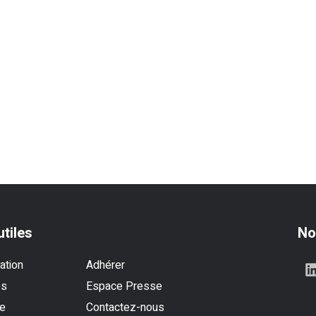
utiles
No
ation
Adhérer
es
Espace Presse
se
Contactez-nous