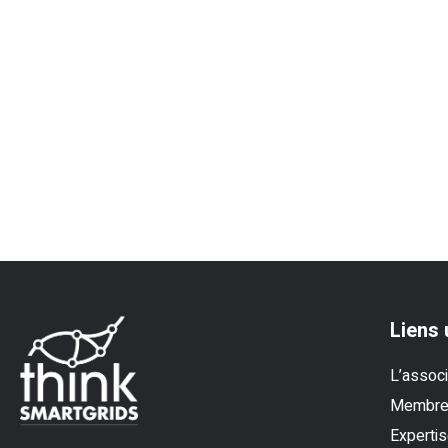
Liens 
L’associ
Membr
Experti