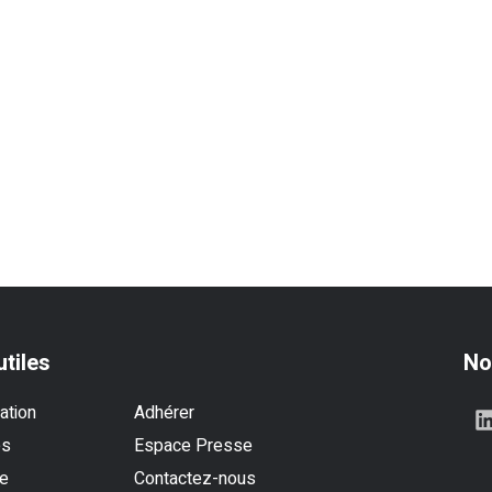
utiles
No
ation
Adhérer
es
Espace Presse
se
Contactez-nous