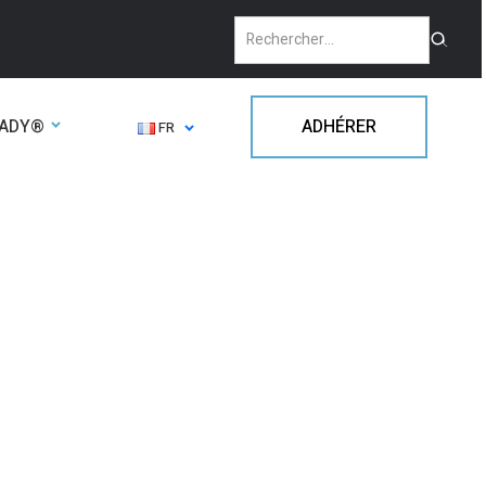
EADY®
ADHÉRER
FR