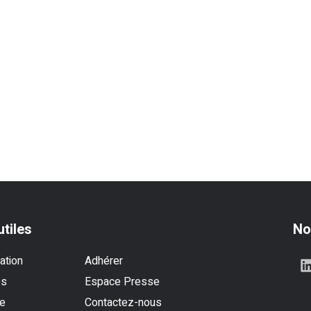
utiles
No
ation
Adhérer
es
Espace Presse
se
Contactez-nous