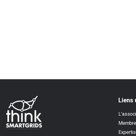
Liens 
L’associ
Membr
Experti