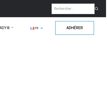
EADY®
ADHÉRER
FR