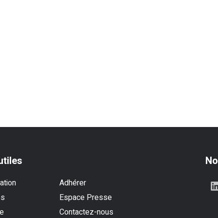
utiles
No
ation
Adhérer
es
Espace Presse
se
Contactez-nous