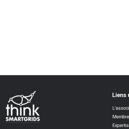
Liens 
L’associ
Membr
Experti