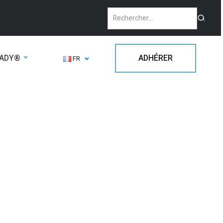
EADY®
ADHÉRER
FR