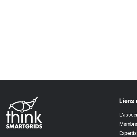
Liens 
L’associ
Membr
Experti