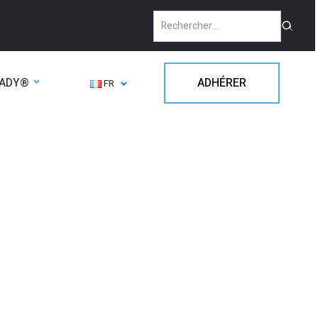
EADY®
ADHÉRER
FR