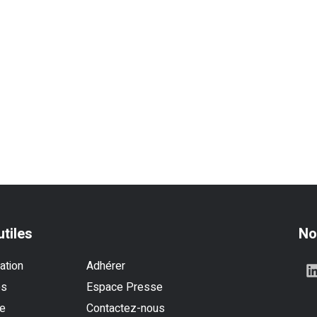
utiles
No
ation
Adhérer
es
Espace Presse
se
Contactez-nous