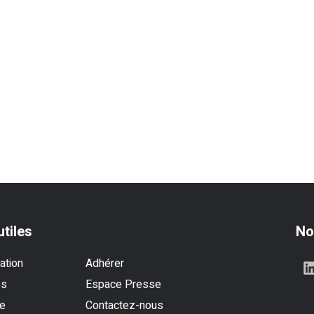
utiles
No
ation
Adhérer
es
Espace Presse
se
Contactez-nous