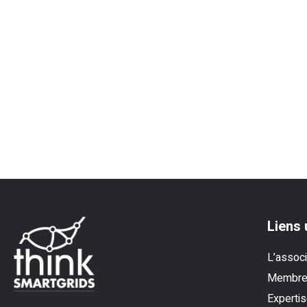
Liens 
L’associ
Membr
Experti