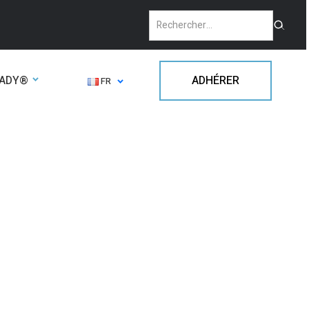
EADY®
ADHÉRER
FR