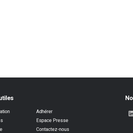
utiles
No
ation
Adhérer
es
Espace Presse
se
Contactez-nous