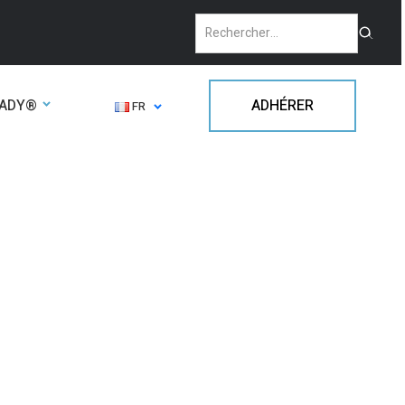
EADY®
ADHÉRER
FR