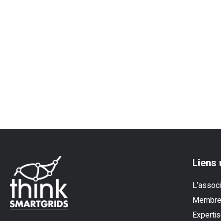
Liens 
L’associ
Membr
Experti