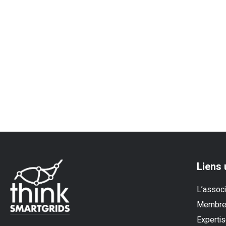
Liens 
L’associ
Membr
Experti