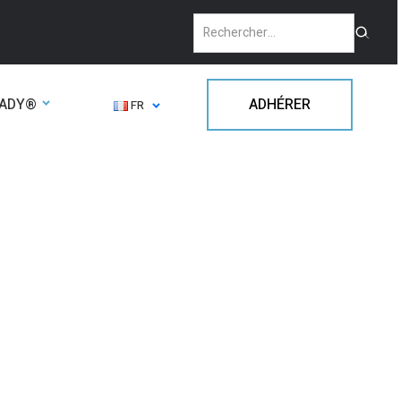
EADY®
ADHÉRER
FR