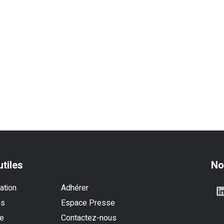
utiles
No
ation
Adhérer
es
Espace Presse
se
Contactez-nous