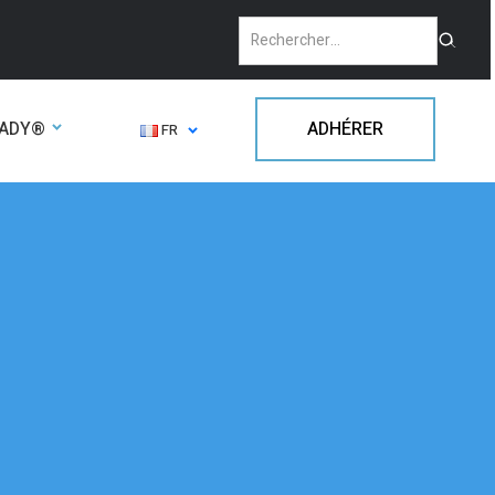
EADY®
ADHÉRER
FR