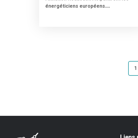
énergéticiens européens....
1
Liens 