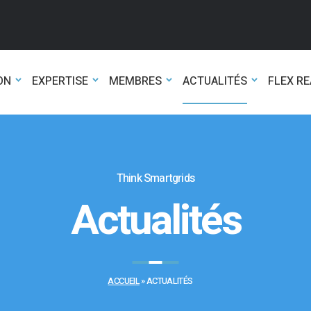
ON
EXPERTISE
MEMBRES
ACTUALITÉS
FLEX R
Think Smartgrids
Actualités
ACCUEIL
»
ACTUALITÉS