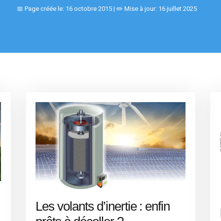
📅 Page créée le: 16 octobre 2015 | ✏️ Mise à jour: 16 juillet 2025
Les volants d’inertie : enfin