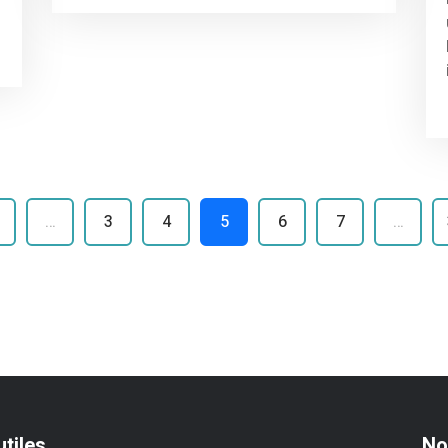
…
3
4
5
6
7
…
utiles
No