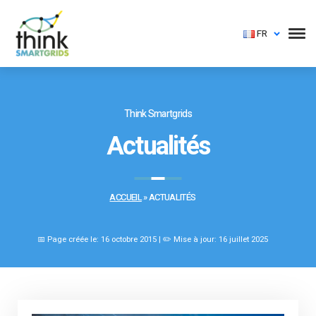
FR
Think Smartgrids
Actualités
ACCUEIL
»
ACTUALITÉS
📅 Page créée le: 16 octobre 2015 | ✏️ Mise à jour: 16 juillet 2025