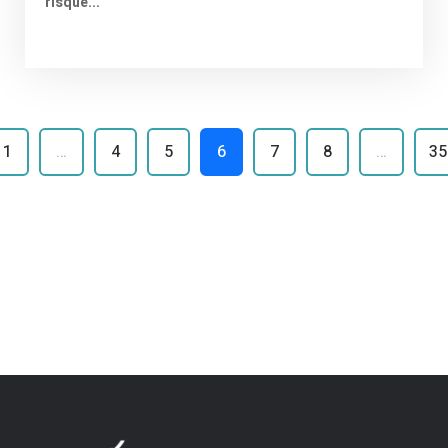
risque...
1
…
4
5
6
7
8
…
35