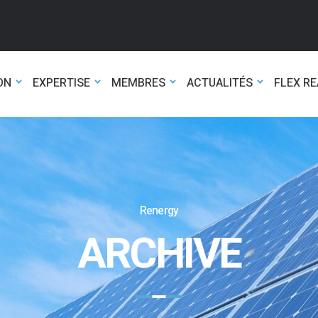
ON
EXPERTISE
MEMBRES
ACTUALITÉS
FLEX R
Renergy
ARCHIVE