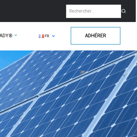
EADY®
ADHÉRER
FR