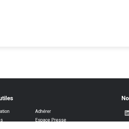
utiles
No
ation
Adhérer
es
Espace Presse
se
Contactez-nous