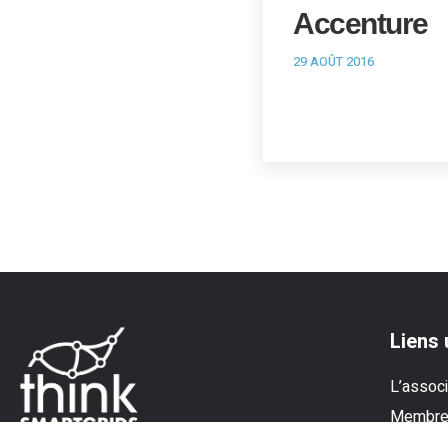
Accenture
29 AOÛT 2016
Liens 
L’associ
Membr
Experti