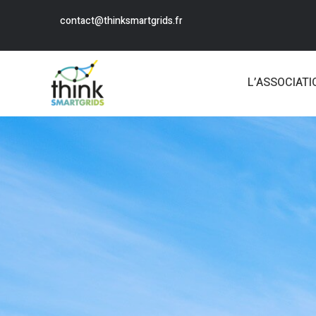
contact@thinksmartgrids.fr
L’ASSOCIATI