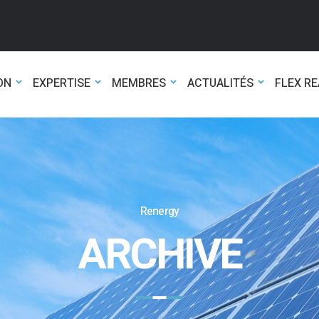
ON
EXPERTISE
MEMBRES
ACTUALITÉS
FLEX R
Renergy
ARCHIVE