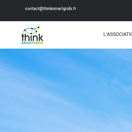
contact@thinksmartgrids.fr
L’ASSOCIATI