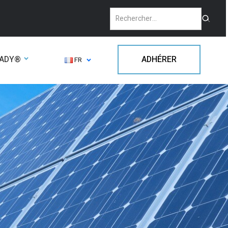
EADY®
ADHÉRER
FR