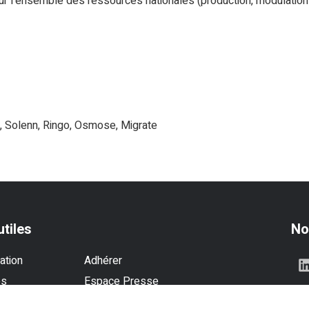
sur l'ensemble des ressources nationales (production, modulation
e, Solenn, Ringo, Osmose, Migrate
utiles
No
ation
Adhérer
es
Espace Presse
se
Contactez-nous