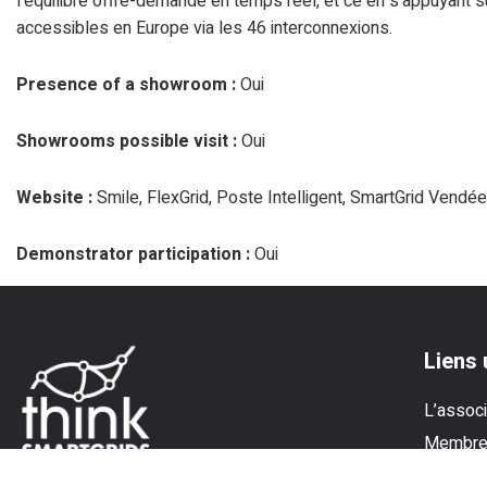
l'équilibre offre-demande en temps réel, et ce en s'appuyant 
accessibles en Europe via les 46 interconnexions.
Presence of a showroom :
Oui
Showrooms possible visit :
Oui
Website :
Smile, FlexGrid, Poste Intelligent, SmartGrid Vendé
Demonstrator participation :
Oui
Liens 
L’associ
Membr
Experti