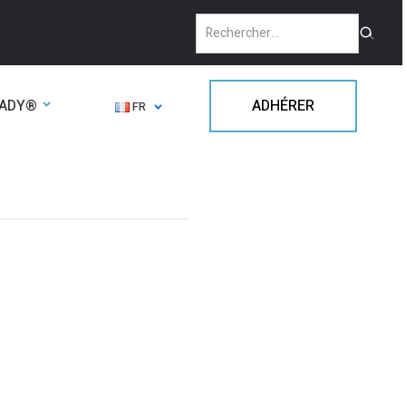
EADY®
ADHÉRER
FR