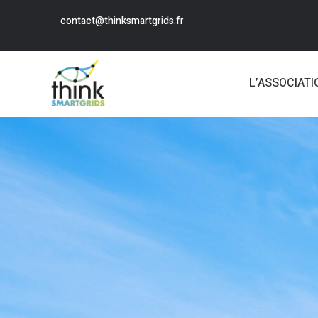
contact@thinksmartgrids.fr
L’ASSOCIATI