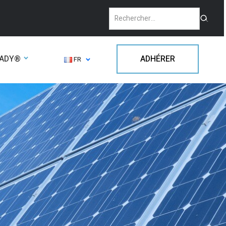
EADY®
ADHÉRER
FR