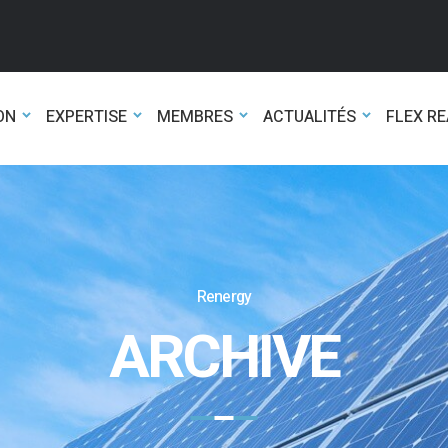
ON
EXPERTISE
MEMBRES
ACTUALITÉS
FLEX R
Renergy
ARCHIVE