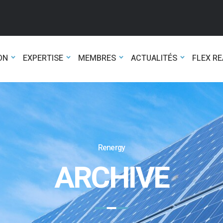
ON
EXPERTISE
MEMBRES
ACTUALITÉS
FLEX R
Renergy
ARCHIVE