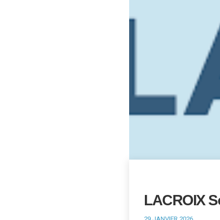
LACROIX So
29 JANVIER 2026