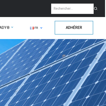
EADY®
ADHÉRER
FR