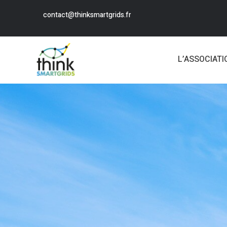
contact@thinksmartgrids.fr
L’ASSOCIATI