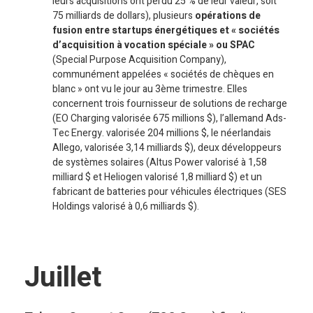
leurs acquisitions ont perdu 25 % de leur valeur, soit
75 milliards de dollars), plusieurs
opérations de
fusion entre startups énergétiques et « sociétés
d’acquisition à vocation spéciale » ou SPAC
(Special Purpose Acquisition Company),
communément appelées « sociétés de chèques en
blanc » ont vu le jour au 3ème trimestre. Elles
concernent trois fournisseur de solutions de recharge
(EO Charging valorisée 675 millions $), l’allemand Ads-
Tec Energy. valorisée 204 millions $, le néerlandais
Allego, valorisée 3,14 milliards $), deux développeurs
de systèmes solaires (Altus Power valorisé à 1,58
milliard $ et Heliogen valorisé 1,8 milliard $) et un
fabricant de batteries pour véhicules électriques (SES
Holdings valorisé à 0,6 milliards $).
Juillet