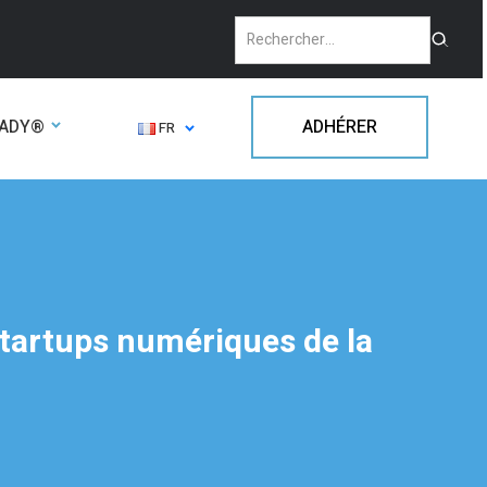
EADY®
ADHÉRER
FR
startups numériques de la