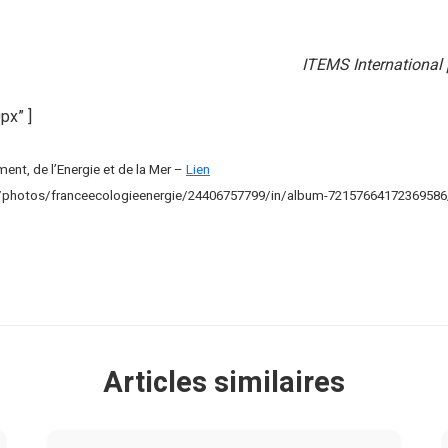
ITEMS International
px” ]
ment, de l’Energie et de la Mer –
Lien
m/photos/franceecologieenergie/24406757799/in/album-72157664172369586
Articles similaires