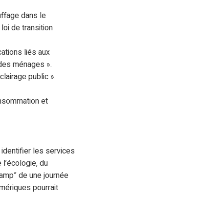
uffage dans le
loi de transition
ations liés aux
e des ménages ».
lairage public ».
onsommation et
identifier les services
 l’écologie, du
camp” de une journée
umériques pourrait