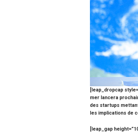
[leap_dropcap style=
mer lancera prochai
des startups mettant
les implications de
[leap_gap height=”10