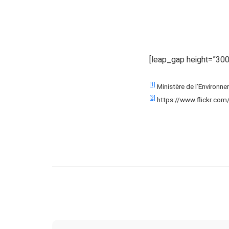
[leap_gap height=”300
[1]
Ministère de l’Environne
[2]
https://www.flickr.co