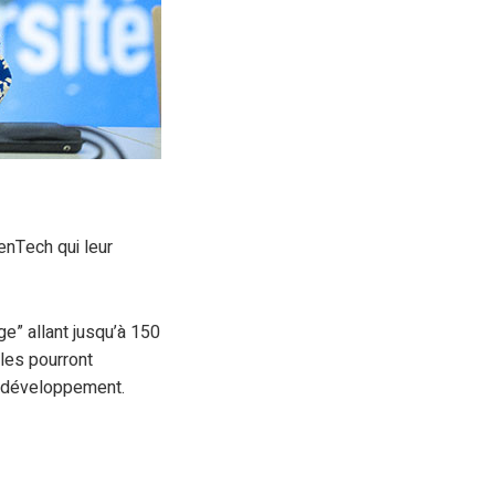
enTech qui leur
e” allant jusqu’à 150
les pourront
r développement.