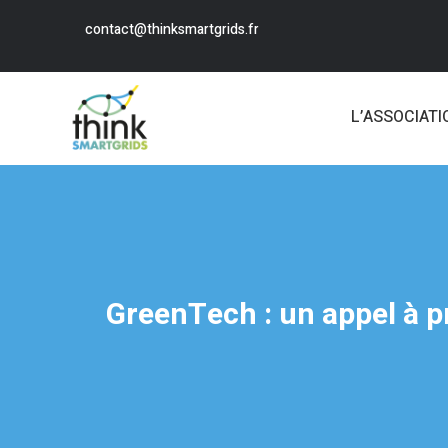
contact@thinksmartgrids.fr
L’ASSOCIATI
GreenTech : un appel à p