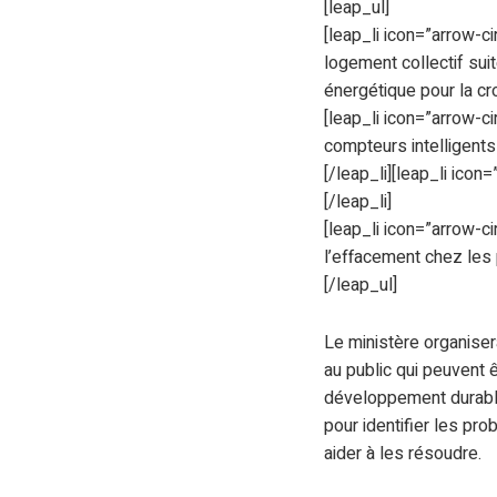
[leap_ul]
[leap_li icon=”arrow-c
logement collectif suit
énergétique pour la cro
[leap_li icon=”arrow-c
compteurs intelligents
[/leap_li][leap_li icon
[/leap_li]
[leap_li icon=”arrow-c
l’effacement chez les p
[/leap_ul]
Le ministère organiser
au public qui peuvent 
développement durable
pour identifier les pr
aider à les résoudre.