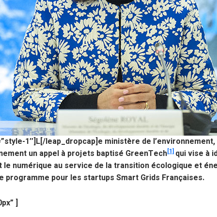
”style-1″]L[/leap_dropcap]e ministère de l’environnement, d
[1]
nement un appel à projets baptisé GreenTech
qui vise à i
 le numérique au service de la transition écologique et én
 ce programme pour les startups Smart Grids Françaises.
px” ]