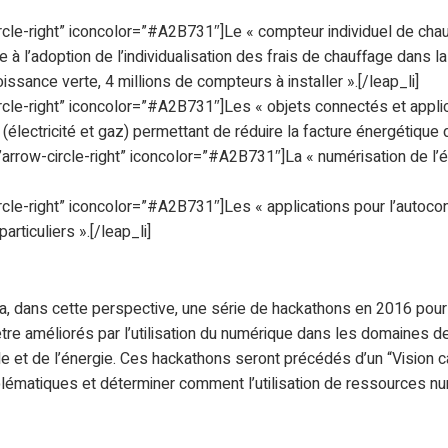
ircle-right” iconcolor=”#A2B731″]Le « compteur individuel de cha
e à l’adoption de l’individualisation des frais de chauffage dans la 
issance verte, 4 millions de compteurs à installer ».[/leap_li]
ircle-right” iconcolor=”#A2B731″]Les « objets connectés et applic
 (électricité et gaz) permettant de réduire la facture énergétiqu
=”arrow-circle-right” iconcolor=”#A2B731″]La « numérisation de l’éc
ircle-right” iconcolor=”#A2B731″]Les « applications pour l’autoc
articuliers ».[/leap_li]
a, dans cette perspective, une série de hackathons en 2016 pour 
être améliorés par l’utilisation du numérique dans les domaines de
 et de l’énergie. Ces hackathons seront précédés d’un “Vision 
oblématiques et déterminer comment l’utilisation de ressources n