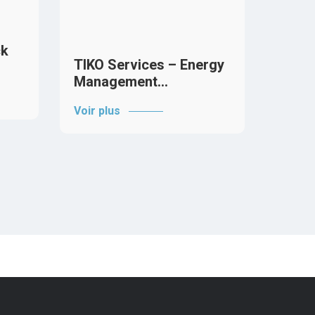
Tado
intel
ck
Voir p
TIKO Services – Energy
Management…
Voir plus