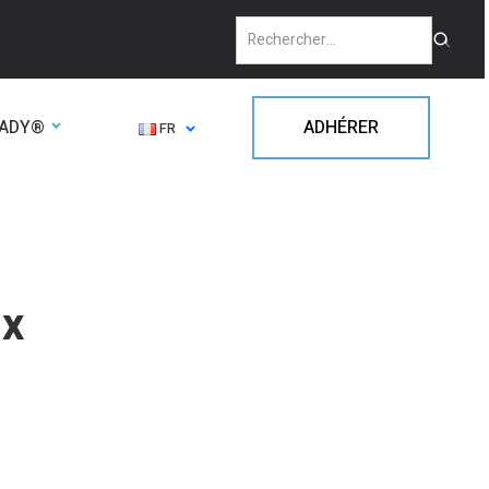
EADY®
ADHÉRER
FR
ix