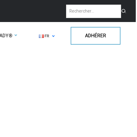
EADY®
ADHÉRER
FR