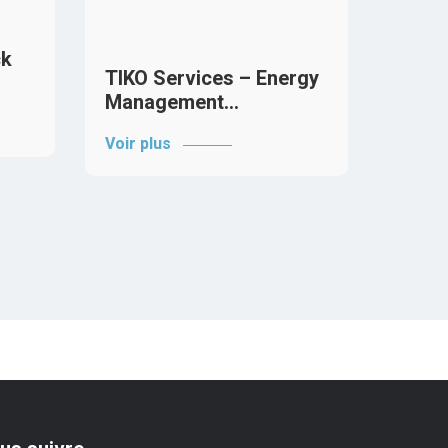
Tado
intel
ck
Voir p
TIKO Services – Energy
Management…
Voir plus