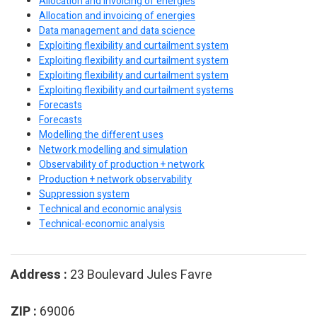
Allocation and invoicing of energies
Allocation and invoicing of energies
Data management and data science
Exploiting flexibility and curtailment system
Exploiting flexibility and curtailment system
Exploiting flexibility and curtailment system
Exploiting flexibility and curtailment systems
Forecasts
Forecasts
Modelling the different uses
Network modelling and simulation
Observability of production + network
Production + network observability
Suppression system
Technical and economic analysis
Technical-economic analysis
Address :
23 Boulevard Jules Favre
ZIP :
69006