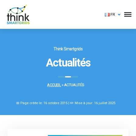
FR
Think Smartgrids
Actualités
ACCUEIL
»
ACTUALITÉS
📅 Page créée le: 16 octobre 2015 | ✏️ Mise à jour: 16 juillet 2025